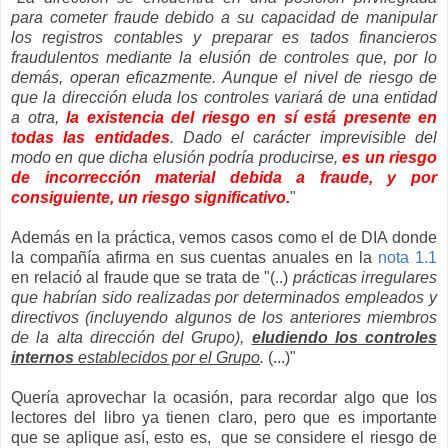
para cometer fraude debido a su capacidad de manipular
los registros contables y preparar es tados financieros
fraudulentos mediante la elusión de controles que, por lo
demás, operan eficazmente. Aunque el nivel de riesgo de
que la dirección eluda los controles variará de una entidad
a otra,
la existencia del riesgo en sí está presente en
todas las entidade
s
. Dado el carácter imprevisible del
modo en que dicha elusión podría producirse,
es un riesgo
de incorrección material debida a fraude, y por
consiguiente, un riesgo significativo.
"
Además en la práctica, vemos casos como el de DIA donde
la compañía afirma en sus cuentas anuales en la
nota 1.1
en relació al fraude que se trata de "(..)
prácticas irregulares
que habrían sido realizadas por determinados empleados y
directivos (incluyendo algunos de los anteriores miembros
de la alta dirección del Grupo),
eludiendo los controles
internos
establecidos por el Grupo
.
(...)"
Quería aprovechar la ocasión, para recordar algo que los
lectores del libro ya tienen claro, pero que es importante
que se aplique así, esto es, que se considere el riesgo de