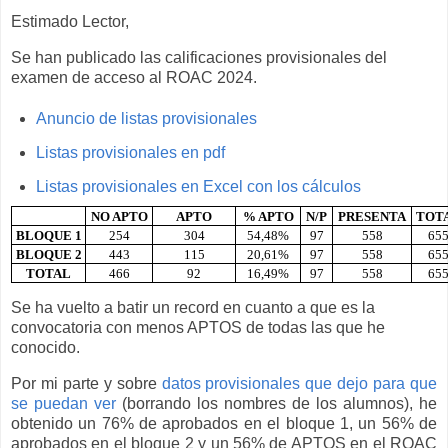
Estimado Lector,
Se han publicado las calificaciones provisionales del
examen de acceso al ROAC 2024.
Anuncio de listas provisionales
Listas provisionales en pdf
Listas provisionales en Excel con los cálculos
NO APTO
APTO
% APTO
N/P
PRESENTA
TOT
BLOQUE 1
254
304
54,48%
97
558
65
BLOQUE 2
443
115
20,61%
97
558
65
TOTAL
466
92
16,49%
97
558
65
Se ha vuelto a batir un record en cuanto a que es la
convocatoria con menos APTOS de todas las que he
conocido.
Por mi parte y sobre
datos provisionales que dejo para que
se puedan ver
(borrando los nombres de los alumnos), he
obtenido un 76% de aprobados en el bloque 1, un 56% de
aprobados en el bloque 2 y un 56% de APTOS en el ROAC