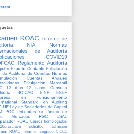
terest
quetas
xamen ROAC
Informe de
itoría
NIA
Normas
ternacionales de Auditoría
blicaciones
COVID19
OFCAC
Reglamento Auditoría
istro Experto Contable
Felicitación
 de Auditoria de Cuentas
Normas
rmulación Cuentas Anuales
solidadas
Divulgación Mercantil
C
12 días 12 casos
Consulta
ditoría BOICAC
EINF
ESEF
presa en Funcionamiento
ernational Standard on Auditing
F-UE
Ley de Sociedades de Capital
M
PGC entidades sin ánimo de
ro
Mercados
PGC ESAL
eparador ROAC
Cursos homologados
o20díasclave
solicitud admisión
amen ROAC
Informe Integrado
NICC1