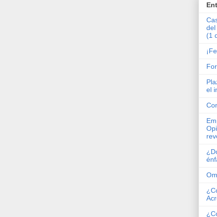
En
Cas
del
(1 
¡Fe
Fo
Pla
el 
Co
Emp
Opi
rev
¿Dó
énf
Omi
¿Có
Acr
¿Co