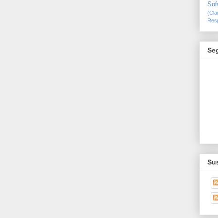
Sof
(Cl
Resp
Se
Sus