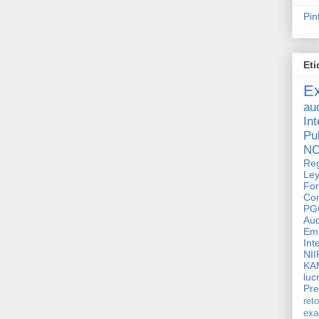
Pin
Eti
E
aud
In
Pu
N
Reg
Ley
Fo
Con
PG
Au
Em
Int
NII
KA
luc
Pr
ret
ex