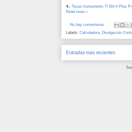
4.-
Texas Instruments TI BA II Plus Pr
Read more »
No hay comentarios:
Labels:
Calculadora
,
Divulgación Cont
Entradas más recientes
Sus