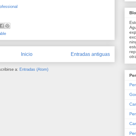
ofessional
Bl
Est
Agu
exp
able
exc
nin
est
rep
Inicio
Entradas antiguas
otr
cribirse a:
Entradas (Atom)
Per
Per
Go
Can
Per
Can
Per