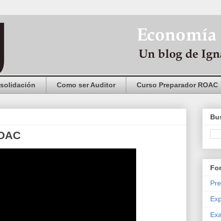
solidación
Como ser Auditor
Curso Preparador ROAC
Bus
ROAC
Fo
Pre
Exp
Exa