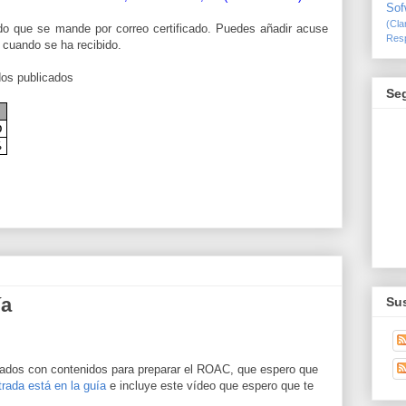
Sof
(Cl
o que se mande por correo certificado. Puedes añadir acuse
Resp
e cuando se ha recibido.
dos publicados
Se
0
%
ía
Sus
nados con contenidos para preparar el ROAC, que espero que
trada está en la guía
e incluye este vídeo que espero que te