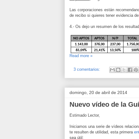
Las corporaciones están recomendand
de recibo si quieres tener evidencia d
4.- Os dejo un resumen de los resulta
NO APTOS
APTOS
N/P
TOTAL
1.143,00
376,00
237,00
1.756,0
65,09%
21,41%
13,50%
100
Read more »
3 comentarios:
domingo, 20 de abril de 2014
Nuevo vídeo de la Gu
Estimado Lector,
Iniciamos una serie de vídeos relacio
te resulten de utilidad, esta primera
en
sea útil: