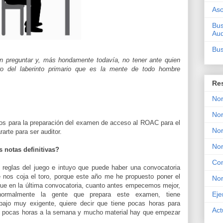
Aso
Bus
Aud
Bus
n preguntar y, más hondamente todavía, no tener ante quien
ro del laberinto primario que es la mente de todo hombre
Re
Nor
Nor
s para la preparación del examen de acceso al ROAC para el
Nor
arte para ser auditor.
No
 notas definitivas?
Con
 reglas del juego e intuyo que puede haber una convocatoria
e nos coja el toro, porque este año me he propuesto poner el
No
que en la última convocatoria, cuanto antes empecemos mejor,
Eje
rmalmente la gente que prepara este examen, tiene
abajo muy exigente, quiere decir que tiene pocas horas para
Act
con pocas horas a la semana y mucho material hay que empezar