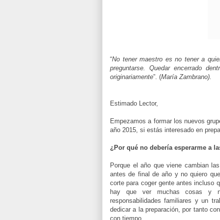
“
No tener maestro es no tener a quie
preguntarse. Quedar encerrado dent
originariamente
”. (
María Zambrano).
Estimado Lector,
Empezamos a formar los nuevos grupo
año 2015, si estás interesado en prepar
¿Por qué no debería esperarme a las
Porque el año que viene cambian las
antes de final de año y no quiero qu
corte para coger gente antes incluso 
hay que ver muchas cosas y no
responsabilidades familiares y un tr
dedicar a la preparación, por tanto 
con tiempo.