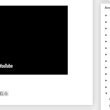
Arc
►
►
►
►
►
►
►
►
►
►
►
►
▼