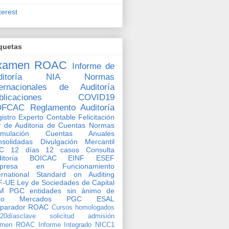
terest
quetas
xamen ROAC
Informe de
itoría
NIA
Normas
ternacionales de Auditoría
blicaciones
COVID19
OFCAC
Reglamento Auditoría
istro Experto Contable
Felicitación
 de Auditoria de Cuentas
Normas
rmulación Cuentas Anuales
solidadas
Divulgación Mercantil
C
12 días 12 casos
Consulta
ditoría BOICAC
EINF
ESEF
presa en Funcionamiento
ernational Standard on Auditing
F-UE
Ley de Sociedades de Capital
M
PGC entidades sin ánimo de
ro
Mercados
PGC ESAL
eparador ROAC
Cursos homologados
o20díasclave
solicitud admisión
amen ROAC
Informe Integrado
NICC1