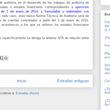
 auditoría en el desarrollo de los trabajos de auditoría de
nuales o estados financieros correspondientes a
ejercicios
r de 1 de enero de 2014, y formulados o elaborados con
En
n todo caso, esta nueva Norma Técnica de Auditoría será de
ría de cuentas contratados a partir del 1 de enero de 2015,
Cas
s económicos a los que se refieran los estados financieros
del
(1 
¡Fe
 específicamente se deroga la anterior NTA de relación
entre
Fo
Pla
el 
Emp
Opi
rev
Inicio
Entradas antiguas
Co
¿Dó
énf
cribirse a:
Entradas (Atom)
¿Có
Acr