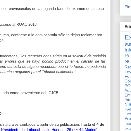
Pin
aciones provisionales de la segunda fase del examen de acceso
 Acceso al ROAC 2013.
Eti
urso, conforme a la convocatoria sólo te dejan reclamar por
E
ón.
aud
In
Pu
nvocatoria, "
los recursos consistirán en la solicitud de revisión
N
r errores que se hayn podido producir en el cálculo de las
omo correcta de alguna respuesta que sí lo fuese, no pudiendo
Reg
Ley
criterios seguidos pro el Tribunal calificador."
Fo
Con
PG
Au
ilitado como proveniente del ICJCE
Em
Int
NII
KA
luc
?
Pr
ret
as naturales contados a partir de su publicación,
hasta el 4 de
ex
a Presidente del Tribunal, calle Huertas, 26 (28014 Madrid)
.