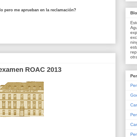
do pero me aprueban en la reclamación?
Bl
Est
Agu
exp
exc
nin
est
rep
otr
s examen ROAC 2013
Per
Per
Go
Can
Per
Can
Per