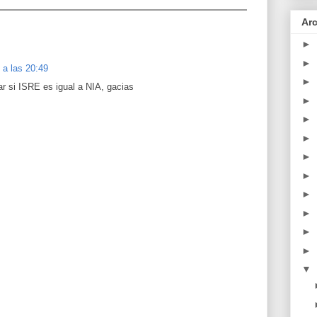
Arc
►
►
 a las 20:49
►
ar si ISRE es igual a NIA, gacias
►
►
►
►
►
►
►
►
►
▼