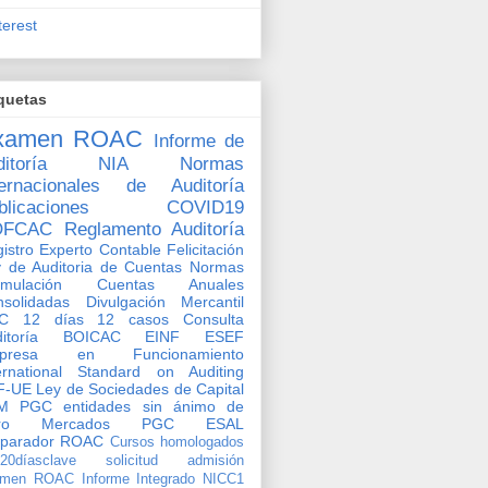
terest
quetas
xamen ROAC
Informe de
itoría
NIA
Normas
ternacionales de Auditoría
blicaciones
COVID19
OFCAC
Reglamento Auditoría
istro Experto Contable
Felicitación
 de Auditoria de Cuentas
Normas
rmulación Cuentas Anuales
solidadas
Divulgación Mercantil
C
12 días 12 casos
Consulta
ditoría BOICAC
EINF
ESEF
presa en Funcionamiento
ernational Standard on Auditing
F-UE
Ley de Sociedades de Capital
M
PGC entidades sin ánimo de
ro
Mercados
PGC ESAL
eparador ROAC
Cursos homologados
o20díasclave
solicitud admisión
amen ROAC
Informe Integrado
NICC1