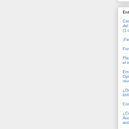
En
Cas
del
(1 
¡Fe
Fo
Pla
el 
Emp
Opi
rev
¿Dó
énf
Co
¿Co
Aud
aud