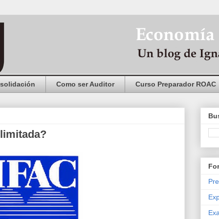
solidación
Como ser Auditor
Curso Preparador ROAC
Bus
limitada?
Fo
Pre
Exp
Exa