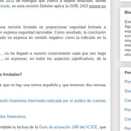
unio 2013 de Abengoa que vuelvo a dejarte enlazado, donde
mitada
, en esta revisión Deloitte aplica la ISRE 2410
porque es
Bl
Est
Agu
na revisión limitada es proporcionar seguridad limitada a
exp
ión expresa seguridad razonable. Como resultado, la conclusión
exc
itada se expresa en sentido negativo como la indicada en la
nin
est
rep
.....no ha llegado a nuestro conocimiento nada que nos haga
otr
....no expresan, en todos los aspectos significativos, de la
Per
s limitadas?
Per
 es que no hay una norma española y que tenemos dos normas
Go
Can
ción financiera intermedia realizada por el auditor de cuentas
Per
dos financieros
.
Can
dable la lectura de la
Guía de actuación 18R del ICJCE
, que
Per