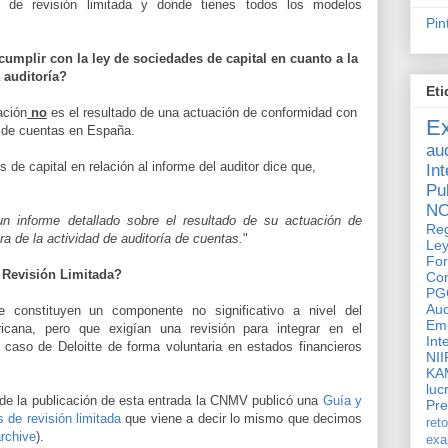
s de revisión limitada y donde tienes todos los modelos
Pin
cumplir con la ley de sociedades de capital en cuanto a la
 auditoría?
Eti
ación
no
es el resultado de una actuación de conformidad con
E
a de cuentas en España.
aud
 de capital en relación al informe del auditor dice que,
In
Pu
N
un informe detallado sobre el resultado de su actuación de
Reg
a de la actividad de auditoría de cuentas.
"
Ley
Fo
 Revisión Limitada?
Con
PG
Au
constituyen un componente no significativo a nivel del
Em
cana, pero que exigían una revisión para integrar en el
Int
 caso de Deloitte de forma voluntaria en estados financieros
NII
KA
luc
e la publicación de esta entrada la CNMV publicó una
Guía y
Pr
s de revisión limitada
que viene a decir lo mismo que decimos
ret
archive
).
ex