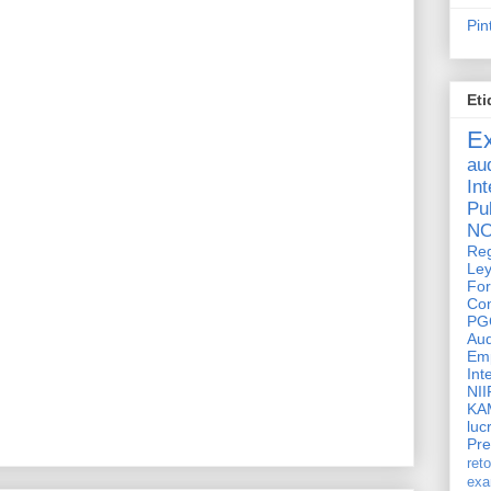
Pin
Eti
E
aud
In
Pu
N
Reg
Ley
Fo
Con
PG
Au
Em
Int
NII
KA
luc
Pr
ret
ex