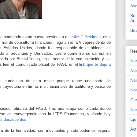
Aso
Bus
Aud
Bus
 ha nombrado como nueva presidenta a
Leslie F. Seidman
, esta
irma de consultoría financiera, llego a ser la Vicepresidenta de
n Estados Unidos, donde fue responsable de establecer las
Re
todo a Securities y Derivados. Leslie comenzó su carrera en
rvida por Ernst&Young, en el sector de la comunicación y las
Nor
s leer el comunicado oficial del FASB en
el link que te dejo a
Nor
Nor
 curriculum de esta mujer porque reune una parte de
 trayectoria en firmas multinacionales de auditoría y banca de
No
Con
ecidido retirarse del FASB, tras una etapa complicada donde
No
eso de convergencia con la IFRS Foundation, y donde hay
Eje
es desacuerdos
.
Act
nir de la humanidad, son inevitables y sólo podemos esperar