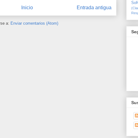
Sof
Inicio
Entrada antigua
(Cl
Resp
rse a:
Enviar comentarios (Atom)
Se
Sus