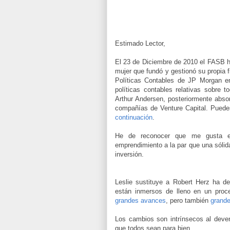
Estimado Lector,
El 23 de Diciembre de 2010 el FASB
mujer que fundó y gestionó su propia f
Políticas Contables de JP Morgan e
políticas contables relativas sobre 
Arthur Andersen, posteriormente abso
compañías de Venture Capital. Puede
continuación
.
He de reconocer que me gusta el
emprendimiento a la par que una sólida
inversión.
Leslie sustituye a Robert Herz ha d
están inmersos de lleno en un proc
grandes avances
, pero también
grand
Los cambios son intrínsecos al deve
que todos sean para bien.