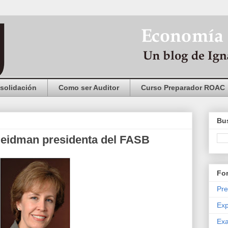
solidación
Como ser Auditor
Curso Preparador ROAC
Bus
Seidman presidenta del FASB
Fo
Pre
Exp
Exa