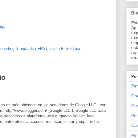
Bl
Est
org/
Agu
exp
exc
nin
est
Reporting Standards (IFRS)
,
Leslie F. Seidman
rep
otr
io
Per
Per
Go
itas estarán ubicados en los servidores de Google LLC , con
Can
: http://www.blogger.com/ (Google LLC ). Google LLC trata
Per
sus servicios de plataforma web a Ignacio Aguilar Jara.
entre otros, a acceder, rectificar, limitar y suprimir tus
Can
Per