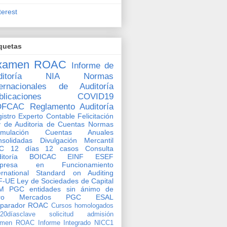
terest
quetas
xamen ROAC
Informe de
itoría
NIA
Normas
ternacionales de Auditoría
blicaciones
COVID19
OFCAC
Reglamento Auditoría
istro Experto Contable
Felicitación
 de Auditoria de Cuentas
Normas
rmulación Cuentas Anuales
solidadas
Divulgación Mercantil
C
12 días 12 casos
Consulta
ditoría BOICAC
EINF
ESEF
presa en Funcionamiento
ernational Standard on Auditing
F-UE
Ley de Sociedades de Capital
M
PGC entidades sin ánimo de
ro
Mercados
PGC ESAL
eparador ROAC
Cursos homologados
o20díasclave
solicitud admisión
amen ROAC
Informe Integrado
NICC1