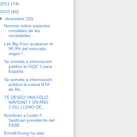
2011
(74)
2010
(60)
▼
diciembre
(10)
Normas sobre aspectos
contables de las
sociedades ...
Las Big Four acaparan el
95,9% del mercado
según l...
Se somete a información
pública la ISQC 1 para
España
Se somete a información
pública la nueva NTA
de Re...
TE DESEO UNA FELIZ
NAVIDAD Y UN AÑO
2.011 LLENO DE...
Nombran a Leslie F.
Seidman presidenta del
FASB
Ernst&Young ha sido