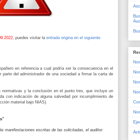
Aso
Bus
Aud
Bus
09.2022,
puedes visitar la
entrada origina en el siguiente
Re
Nor
añero en referencia a cual podría ser la consecuencia en el
Nor
r parte del administrador de una sociedad a firmar la carta de
Nor
s normativas y la conclusión en el punto tres, que incluye un
No
da con indicación de alguna salvedad por incumplimiento de
Con
ección material bajo NIAS).
No
as"
Eje
s manifestaciones escritas de las solicitadas, el auditor:
Act