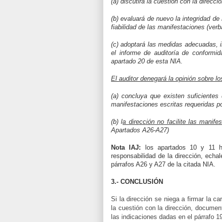
(a) discutirá la cuestión con la direcció
(b) evaluará de nuevo la integridad de
fiabilidad de las manifestaciones (verb
(c) adoptará las medidas adecuadas, in
el informe de auditoría de conformi
apartado 20 de esta NIA.
El auditor denegará la opinión
sobre lo
(a) concluya que existen suficientes
manifestaciones escritas requeridas po
(b) l
a dirección no facilite las manife
Apartados A26-A27)
Nota IAJ:
los apartados 10 y 11 ha
responsabilidad de la dirección, echa
párrafos A26 y A27 de la citada NIA.
3.- CONCLUSIÓN
Si la dirección se niega a firmar la c
la cuestión con la dirección, documen
las indicaciones dadas en el párrafo 1