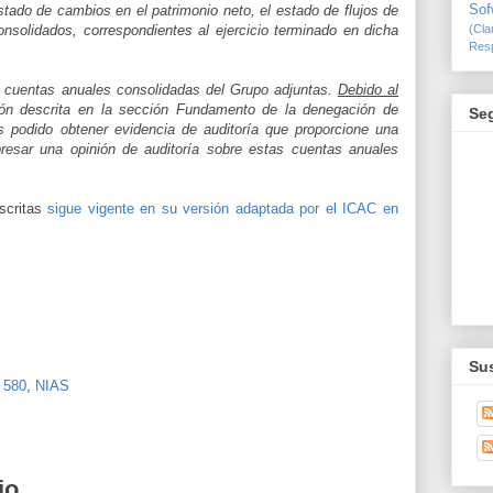
stado de cambios en el patrimonio neto, el estado de flujos de
Sof
onsolidados, correspondientes al ejercicio terminado en dicha
(Cl
Resp
s cuentas anuales consolidadas del Grupo adjuntas.
Debido al
ón descrita en la sección Fundamento de la denegación de
Se
s podido obtener evidencia de auditoría que proporcione una
esar una opinión de auditoría sobre estas cuentas anuales
scritas
sigue vigente en su versión adaptada por el ICAC en
Sus
 580
,
NIAS
io