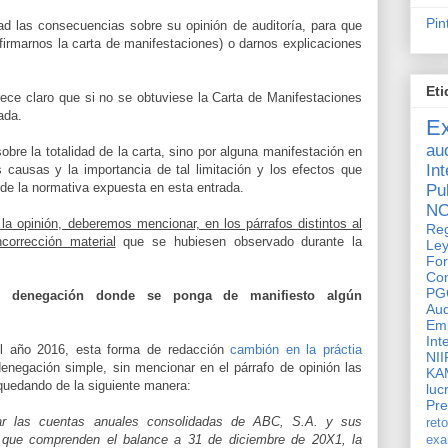
Pin
ad las consecuencias sobre su opinión de auditoría
, para que
(firmarnos la carta de manifestaciones) o darnos explicaciones
Eti
rece claro que si no se obtuviese la Carta de Manifestaciones
ada.
E
aud
bre la totalidad de la carta, sino por alguna manifestación en
In
s causas y la importancia de tal limitación y los efectos que
z de la normativa expuesta en esta entrada.
Pu
N
 opinión, deberemos mencionar, en los párrafos distintos al
Reg
corrección material
que se hubiesen observado durante la
Ley
Fo
Con
PG
de denegación donde se ponga de
manifiesto
algún
Au
Em
Int
el año 2016, esta forma de redacción
cambión en la práctia
NII
negación simple, sin mencionar en el párrafo de opinión las
KA
 quedando de la siguiente manera:
luc
Pr
r las cuentas anuales consolidadas de ABC, S.A. y sus
ret
, que comprenden el balance a 31 de diciembre de 20X1, la
ex