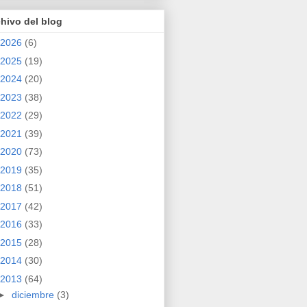
hivo del blog
2026
(6)
2025
(19)
2024
(20)
2023
(38)
2022
(29)
2021
(39)
2020
(73)
2019
(35)
2018
(51)
2017
(42)
2016
(33)
2015
(28)
2014
(30)
2013
(64)
►
diciembre
(3)