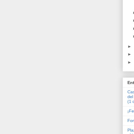
►
►
►
En
Cas
del
(1 
¡Fe
Fo
Pla