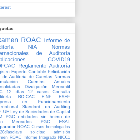
terest
quetas
xamen ROAC
Informe de
itoría
NIA
Normas
ternacionales de Auditoría
blicaciones
COVID19
OFCAC
Reglamento Auditoría
istro Experto Contable
Felicitación
 de Auditoria de Cuentas
Normas
rmulación Cuentas Anuales
solidadas
Divulgación Mercantil
C
12 días 12 casos
Consulta
ditoría BOICAC
EINF
ESEF
presa en Funcionamiento
ernational Standard on Auditing
F-UE
Ley de Sociedades de Capital
M
PGC entidades sin ánimo de
ro
Mercados
PGC ESAL
eparador ROAC
Cursos homologados
o20díasclave
solicitud admisión
amen ROAC
Informe Integrado
NICC1