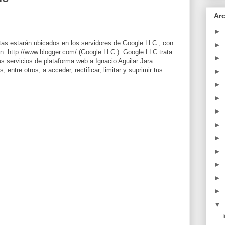
Arc
►
itas estarán ubicados en los servidores de Google LLC , con
►
: http://www.blogger.com/ (Google LLC ). Google LLC trata
►
sus servicios de plataforma web a Ignacio Aguilar Jara.
entre otros, a acceder, rectificar, limitar y suprimir tus
►
►
►
►
►
►
►
►
►
►
▼