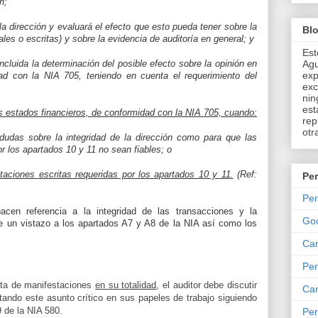
n;
 la dirección y evaluará el efecto que esto pueda tener sobre la
Bl
ales o escritas) y sobre la evidencia de auditoría en general; y
Est
cluida la determinación del posible efecto sobre la opinión en
Agu
exp
dad con la NIA 705, teniendo en cuenta el requerimiento del
exc
nin
est
s estados financieros, de conformidad con la NIA 705, cuando:
rep
otr
 dudas sobre la integridad de la dirección como para que las
r los apartados 10 y 11 no sean fiables; o
staciones escritas requeridas por los apartados 10 y 11.
(Ref:
Per
Per
cen referencia a la integridad de las transacciones y la
Go
le un vistazo a los apartados A7 y A8 de la NIA así como los
Can
Per
arta de manifestaciones
en su totalidad
, el auditor debe discutir
Can
tando este asunto crítico en sus papeles de trabajo siguiendo
9 de la NIA 580.
Per