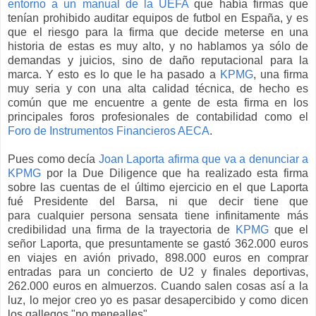
entorno a un manual de la UEFA
que había firmas que
tenían prohibido auditar equipos de futbol en España, y es
que el riesgo para la firma que decide meterse en una
historia de estas es muy alto, y no hablamos ya sólo de
demandas y juicios, sino de daño reputacional para la
marca. Y esto es lo que le ha pasado a
KPMG
, una firma
muy seria y con una alta calidad técnica, de hecho es
común que me encuentre a gente de esta firma en los
principales foros profesionales de contabilidad como el
Foro de Instrumentos Financieros AECA
.
Pues como decía
Joan Laporta afirma que va a denunciar a
KPMG
por la Due Diligence que ha realizado esta firma
sobre las cuentas de el último ejercicio en el que Laporta
fué Presidente del Barsa, ni que decir tiene que
para cualquier persona sensata tiene infinitamente más
credibilidad una firma de la trayectoria de
KPMG
que el
señor Laporta, que presuntamente se gastó 362.000 euros
en viajes en avión privado, 898.000 euros en comprar
entradas para un concierto de U2 y finales deportivas,
262.000 euros en almuerzos. Cuando salen cosas así a la
luz, lo mejor creo yo es pasar desapercibido y como dicen
los gallegos "no menealles"...