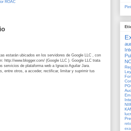
dor ROAC
Pin
Eti
io
E
aud
In
Pu
itas estarán ubicados en los servidores de Google LLC , con
: http://www.blogger.com/ (Google LLC ). Google LLC trata
N
sus servicios de plataforma web a Ignacio Aguilar Jara.
Reg
entre otros, a acceder, rectificar, limitar y suprimir tus
Ley
Fo
Con
PG
Au
Em
Int
NII
KA
luc
Pr
ret
ex