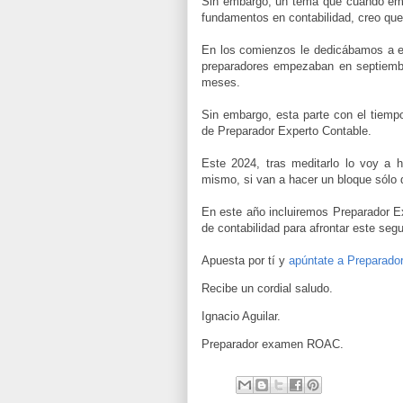
Sin embargo, un tema que cuando empe
fundamentos en contabilidad, creo que
En los comienzos le dedicábamos a e
preparadores empezaban en septiembr
meses.
Sin embargo, esta parte con el tiempo
de Preparador Experto Contable.
Este 2024, tras meditarlo lo voy a 
mismo, si van a hacer un bloque sólo 
En este año incluiremos Preparador 
de contabilidad para afrontar este seg
Apuesta por tí y
apúntate a Preparad
Recibe un cordial saludo.
Ignacio Aguilar.
Preparador examen ROAC.