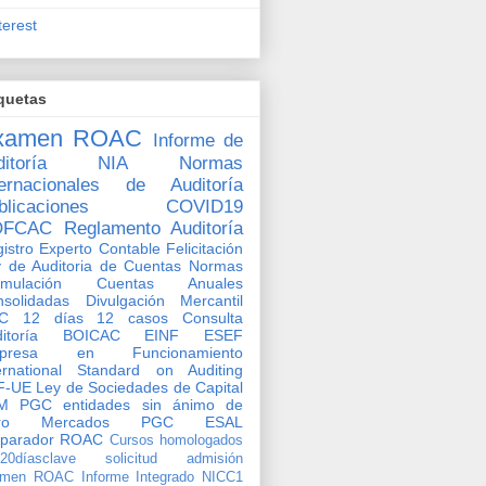
terest
quetas
xamen ROAC
Informe de
itoría
NIA
Normas
ternacionales de Auditoría
blicaciones
COVID19
OFCAC
Reglamento Auditoría
istro Experto Contable
Felicitación
 de Auditoria de Cuentas
Normas
rmulación Cuentas Anuales
solidadas
Divulgación Mercantil
C
12 días 12 casos
Consulta
ditoría BOICAC
EINF
ESEF
presa en Funcionamiento
ernational Standard on Auditing
F-UE
Ley de Sociedades de Capital
M
PGC entidades sin ánimo de
ro
Mercados
PGC ESAL
eparador ROAC
Cursos homologados
o20díasclave
solicitud admisión
amen ROAC
Informe Integrado
NICC1