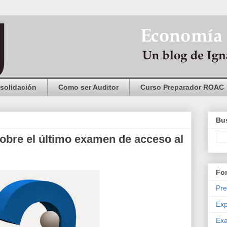
solidación
Como ser Auditor
Curso Preparador ROAC
Bus
obre el último examen de acceso al
Fo
Pre
Exp
Exa