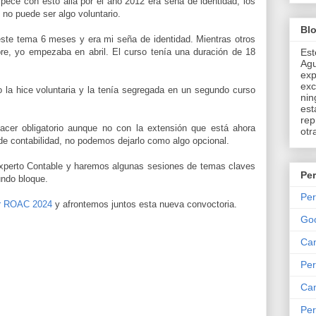
cé con esto allá por el año 2012 era seña de identidad, los
 no puede ser algo voluntario.
Bl
ste tema 6 meses y era mi seña de identidad. Mientras otros
e, yo empezaba en abril. El curso tenía una duración de 18
Est
Agu
exp
exc
 la hice voluntaria y la tenía segregada en un segundo curso
nin
est
rep
hacer obligatorio aunque no con la extensión que está ahora
otr
de contabilidad, no podemos dejarlo como algo opcional.
Experto Contable y haremos algunas sesiones de temas claves
Per
undo bloque.
Per
or ROAC 2024
y afrontemos juntos esta nueva convoctoria.
Go
Can
Per
Can
Per