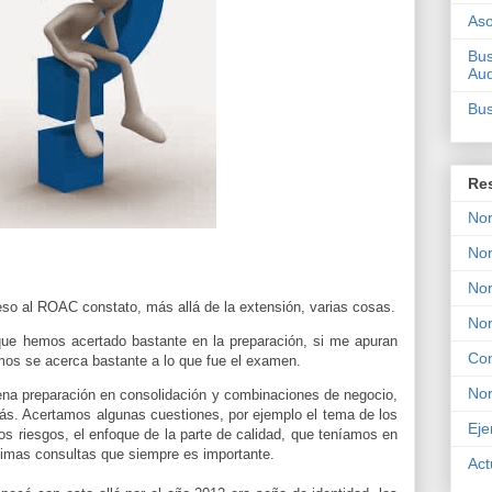
Aso
Bus
Aud
Bus
Re
Nor
Nor
Nor
so al ROAC constato, más allá de la extensión, varias cosas.
No
que hemos acertado bastante en la preparación, si me apuran
Con
imos se acerca bastante a lo que fue el examen.
No
ena preparación en consolidación y combinaciones de negocio,
s. Acertamos algunas cuestiones, por ejemplo el tema de los
Eje
os riesgos, el enfoque de la parte de calidad, que teníamos en
ltimas consultas que siempre es importante.
Act