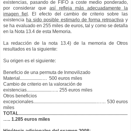
existencias, pasando de FIFO a coste medio ponderado,
por considerar que
así refleja más adecuadamente la
imagen fiel
. El efecto del cambio de criterio sobre las
existencia
ha sido posible estimarlo de forma retroactiva
y
se ha evaluado en 255 miles de euros, tal y como se detalla
en la Nota 13.4 de esta Memoria.
La redacción de la nota 13.4) de la memoria de Otros
resultados es la siguiente:
Su origen es el siguiente:
Beneficio de una permuta de Inmovilizado
Material..................
…
. 500 euros miles
Cambio de criterio en la valoración de
existencias.....................
…
.. 255 euros miles
Otros beneficios
excepcionales......................................................
……
530 euros
miles
TOTAL.............................................................................................
…
.. 1.285 euros miles
Hipótesis adicionales del examen 2008: