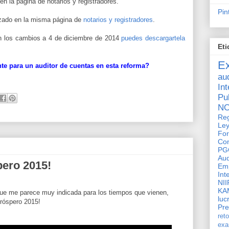
 en la página de notarios y registradores.
Pin
zado en la misma página de
notarios y registradores
.
on los cambios a 4 de diciembre de 2014
puedes descargartela
Eti
E
te para un auditor de cuentas en esta reforma?
aud
In
Pu
N
Reg
Ley
Fo
Con
PG
Au
pero 2015!
Em
Int
NII
KA
ue me parece muy indicada para los tiempos que vienen,
luc
Próspero 2015!
Pr
ret
ex