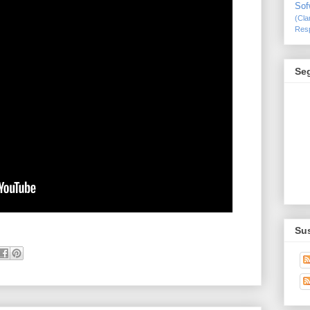
Sof
(Cl
Resp
Se
Sus