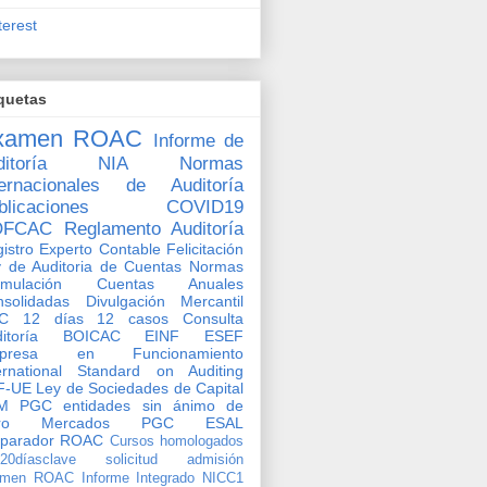
terest
quetas
xamen ROAC
Informe de
itoría
NIA
Normas
ternacionales de Auditoría
blicaciones
COVID19
OFCAC
Reglamento Auditoría
istro Experto Contable
Felicitación
 de Auditoria de Cuentas
Normas
rmulación Cuentas Anuales
solidadas
Divulgación Mercantil
C
12 días 12 casos
Consulta
ditoría BOICAC
EINF
ESEF
presa en Funcionamiento
ernational Standard on Auditing
F-UE
Ley de Sociedades de Capital
M
PGC entidades sin ánimo de
ro
Mercados
PGC ESAL
eparador ROAC
Cursos homologados
o20díasclave
solicitud admisión
amen ROAC
Informe Integrado
NICC1