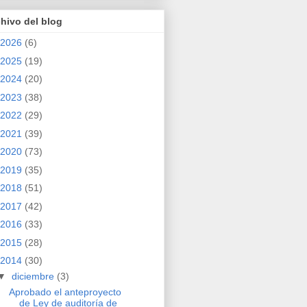
hivo del blog
2026
(6)
2025
(19)
2024
(20)
2023
(38)
2022
(29)
2021
(39)
2020
(73)
2019
(35)
2018
(51)
2017
(42)
2016
(33)
2015
(28)
2014
(30)
▼
diciembre
(3)
Aprobado el anteproyecto
de Ley de auditoría de