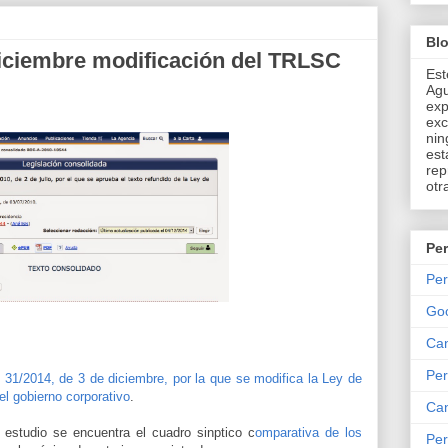
Bl
diciembre modificación del TRLSC
Est
Agu
exp
exc
nin
est
rep
otr
Per
Per
Go
Can
Per
31/2014, de 3 de diciembre, por la que se modifica la Ley de
el gobierno corporativo
.
Can
 estudio se encuentra el cuadro sinptico c
omparativa de los
Per