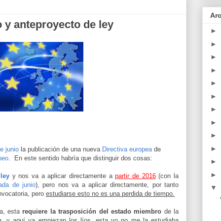
Arc
 y anteproyecto de ley
►
►
►
►
►
►
►
►
►
►
e junio
la publicación de una nueva
Directiva europea
de
peo
. En este sentido habría que distinguir dos cosas:
►
►
 ley
y nos va a aplicar directamente a
partir de 2016
(con la
ada de junio
), pero nos va a aplicar directamente, por tanto
▼
nvocatoria, pero
estudiarse esto no es una perdida de tiempo.
ma, esta
requiere la trasposición del estado miembro
de la
, y aquí ya empiezan los líos, esta yo no me la estudiaba