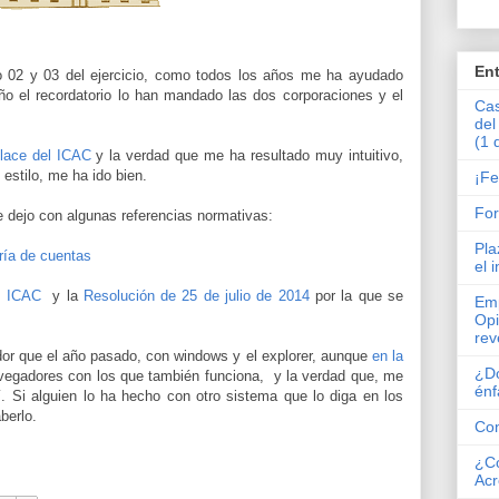
En
 02 y 03 del ejercicio, como todos los años me ha ayudado
ño el recordatorio lo han mandado las dos corporaciones y el
Cas
del
(1 
lace del ICAC
y la verdad que me ha resultado muy intuitivo,
 estilo, me ha ido bien.
¡Fe
Fo
 dejo con algunas referencias normativas:
Pla
oría de cuentas
el 
l ICAC
y la
Resolución de 25 de julio de 2014
por la que se
Emp
Opi
rev
or que el año pasado, con windows y el explorer, aunque
en la
¿Dó
avegadores con los que también funciona, y la verdad que, me
énf
. Si alguien lo ha hecho con otro sistema que lo diga en los
berlo.
Co
¿Có
Acr